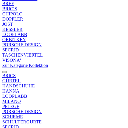
BREE
BRIC´S
CHIPOLO
DOPPLER
JOST
KESSLER
LOOPLABB
ORBITKEY
PORSCHE DESIGN
SECRID
TASCHENVIERTEL
VISONA'
Zur Kategorie Kollektion
BRICS
GÜRTEL
HANDSCHUHE
HANNA
LOOPLABB
MILANO
PFLEGE
PORSCHE DESIGN
SCHIRME
SCHULTERGURTE
SECRID