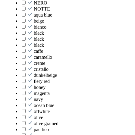
NERO
NOTTE
aqua blue
beige
bianco
black
black
black
caffe
caramello
creme
cristallo
dunkelbeige
fiery red
honey
magenta
navy
ocean blue
offwhite
olive
olive grained
pacifico